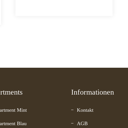
rtments
Informationen
artment Mint
Kontakt
artment Blau
AGB