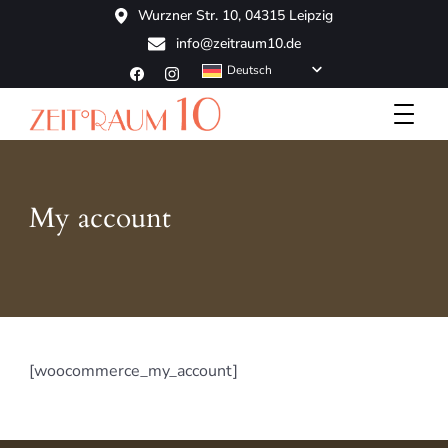
Wurzner Str. 10, 04315 Leipzig
info@zeitraum10.de
Deutsch
Die charmante Hotelalternative
ZeitRaum10
My account
[woocommerce_my_account]