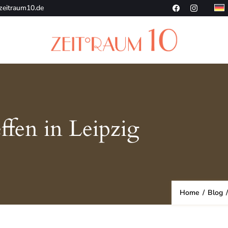
zeitraum10.de
Die charmante Hotelalternative
ZeitRaum10
fen in Leipzig
Home
/
Blog