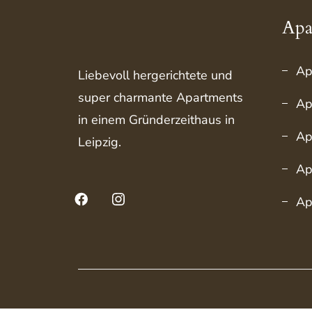
Apa
Ap
Liebevoll hergerichtete und
super charmante Apartments
Ap
in einem Gründerzeithaus in
Ap
Leipzig.
Ap
Facebook
Instagram
Ap