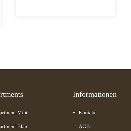
rtments
Informationen
artment Mint
Kontakt
artment Blau
AGB