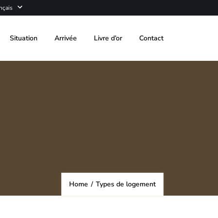
nçais
Situation
Arrivée
Livre d’or
Contact
Home
/
Types de logement