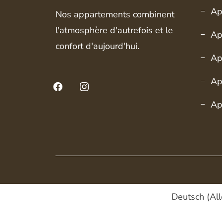
Ap
Nos appartements combinent
l'atmosphère d'autrefois et le
Ap
confort d'aujourd'hui.
Ap
Facebook
Ap
Instagram
Ap
Deutsch
(
Al