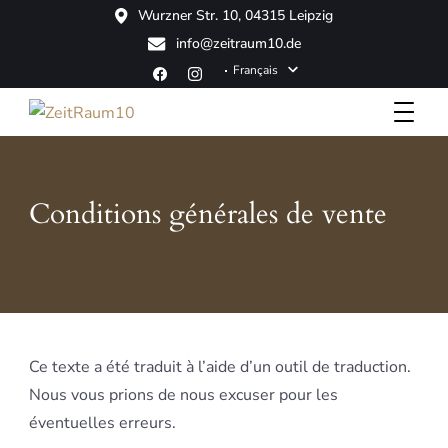
Wurzner Str. 10, 04315 Leipzig
info@zeitraum10.de
Français
Boutique Hotel
ZeitRaum10
Conditions générales de vente
Ce texte a été traduit à l’aide d’un outil de traduction.
Nous vous prions de nous excuser pour les
éventuelles erreurs.