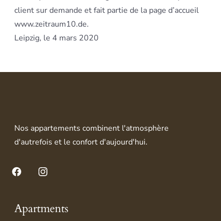
client sur demande et fait partie de la page d’accueil
www.zeitraum10.de.
Leipzig, le 4 mars 2020
Nos appartements combinent l'atmosphère
d'autrefois et le confort d'aujourd'hui.
Facebook
Instagram
Apartments