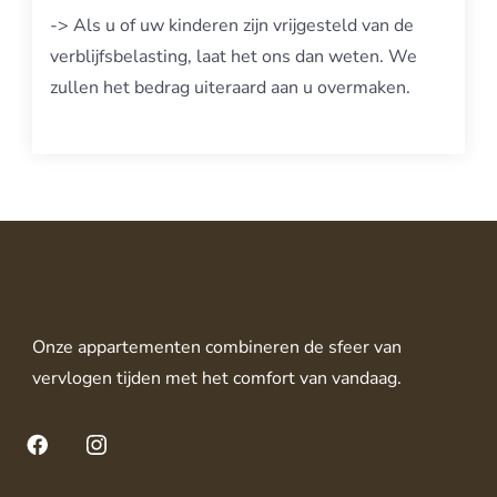
-> Als u of uw kinderen zijn vrijgesteld van de
verblijfsbelasting, laat het ons dan weten. We
zullen het bedrag uiteraard aan u overmaken.
Onze appartementen combineren de sfeer van
vervlogen tijden met het comfort van vandaag.
Facebook
Instagram